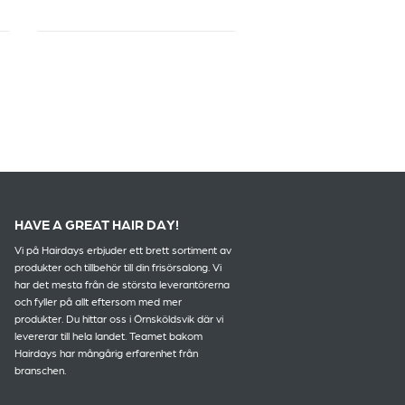
HAVE A GREAT HAIR DAY!
Vi på Hairdays erbjuder ett brett sortiment av
produkter och tillbehör till din frisörsalong. Vi
har det mesta från de största leverantörerna
och fyller på allt eftersom med mer
produkter. Du hittar oss i Örnsköldsvik där vi
levererar till hela landet. Teamet bakom
Hairdays har mångårig erfarenhet från
branschen.