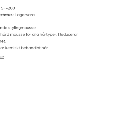
SF-200
status:
Lagervara
nde stylingmousse.
hård mousse för alla hårtyper. Reducerar
het.
ar kemiskt behandlat hår.
er