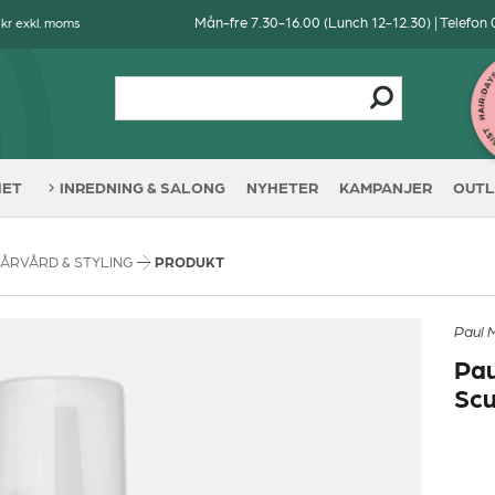
Mån-fre 7.30-16.00 (Lunch 12-12.30) | Telefon
 kr exkl. moms
HET
INREDNING & SALONG
NYHETER
KAMPANJER
OUTL
ÅRVÅRD & STYLING
PRODUKT
Paul M
Pau
Scu