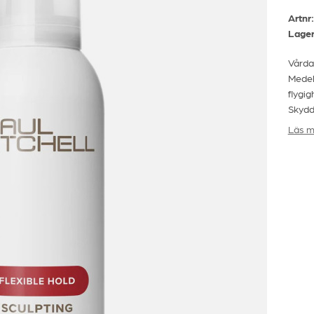
Artnr:
Lager
Vårda
Medel
flygig
Skydd
Läs m