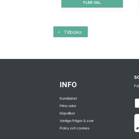
Tillbaka
S
INFO
Föl
Kundtjänst
Mina sidor
Köpvillkor
Vanliga frågor & svar
Policy och cookies