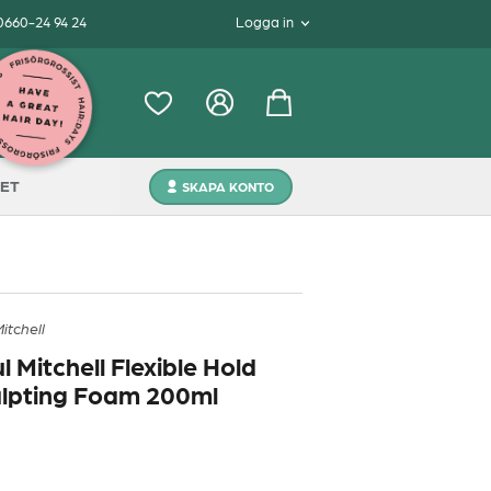
 0660-24 94 24
Logga in
ET
SKAPA KONTO
itchell
l Mitchell Flexible Hold
lpting Foam 200ml