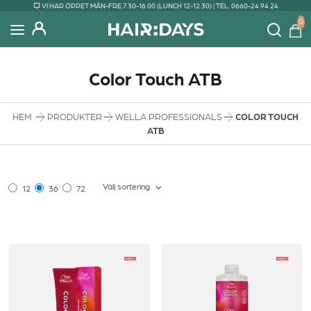
VI HAR ÖPPET MÅN-FRE 7.30-16.00 (LUNCH 12-12.30) | TEL. 0660-24 94 24
0
Color Touch ATB
HEM
PRODUKTER
WELLA PROFESSIONALS
COLOR TOUCH
ATB
Välj sortering
12
36
72