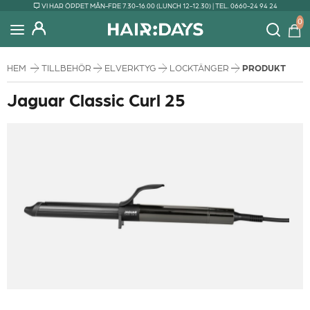
VI HAR ÖPPET MÅN-FRE 7.30-16.00 (LUNCH 12-12.30) | TEL. 0660-24 94 24
0
HEM
TILLBEHÖR
ELVERKTYG
LOCKTÄNGER
PRODUKT
Jaguar Classic Curl 25