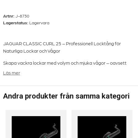
Artnr:
J-8730
Lagerstatus:
Lagervara
JAGUAR CLASSIC CURL 25 – Professionell Locktång för
Naturliga Lockar och Vågor
Skapa vackra lockar med volym och mjuka vågor – oavsett
hårlängd. JAGUAR CLASSIC CURL 25 är en högkvalitativ
Läs mer
locktång för professionell styling med smart teknik,
användarvänlig design och säkerhetsfunktioner som gör den
perfekt både för salong och hemmabruk.
Andra produkter från samma kategori
Egenskaper:
Keramisk och turmalinbelagd värmestav (Ø 25 mm) för
skonsam och jämn värmefördelning
Justerbar temperatur i 7 steg: 80°C till 210°C