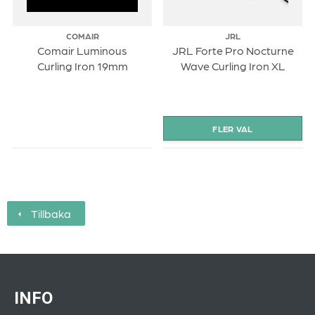
Värmeskyddshandske
COMAIR
JRL
Comair Luminous
JRL Forte Pro Nocturne
Integrerat ställ för säker förvaring
Curling Iron 19mm
Wave Curling Iron XL
Tillbaka
INFO